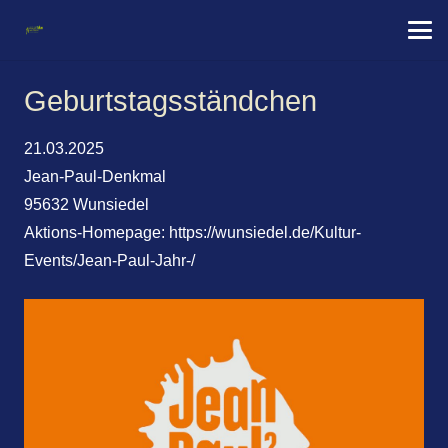
Geburtstags­ständchen
21.03.2025
Jean-Paul-Denkmal
95632 Wunsiedel
Aktions-Homepage:
https://wunsiedel.de/Kultur-
Events/Jean-Paul-Jahr-/