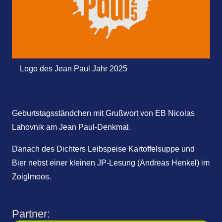
Logo des Jean Paul Jahr 2025
Geburtstagsständchen mit Grußwort von EB Nicolas
Lahovnik am Jean Paul-Denkmal.
Danach des Dichters Leibspeise Kartoffelsuppe und
Bier nebst einer kleinen JP-Lesung (Andreas Henkel) im
Zoiglmoos.
Partner: