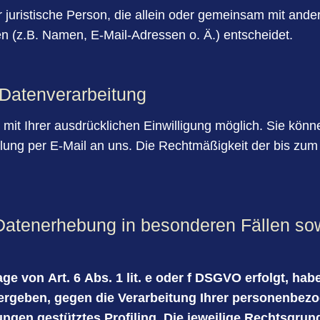
der juristische Person, die allein oder gemeinsam mit and
 (z.B. Namen, E-Mail-Adressen o. Ä.) entscheidet.
r Datenverarbeitung
it Ihrer ausdrücklichen Einwilligung möglich. Sie können 
ilung per E-Mail an uns. Die Rechtmäßigkeit der bis zum
Datenerhebung in besonderen Fällen sow
e von Art. 6 Abs. 1 lit. e oder f DSGVO erfolgt, hab
n ergeben, gegen die Verarbeitung Ihrer personenbe
ungen gestütztes Profiling. Die jeweilige Rechtsgrun