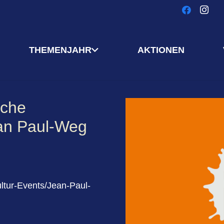
THEMENJAHR
AKTIONEN
sche
an Paul-Weg
ultur-Events/Jean-Paul-