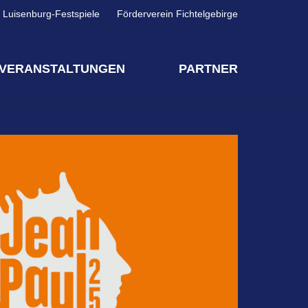
Luisenburg-Festspiele
Förderverein Fichtelgebirge
VERANSTALTUNGEN
PARTNER