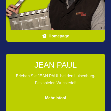
Homepage
JEAN PAUL
Erleben Sie JEAN PAUL bei den Luisenburg-
Festspielen Wunsiedel!
Mehr Infos!