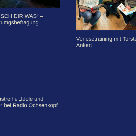
SCH DIR WAS“ –
kumgsbefragung
Vorlesetraining mit Torst
Ankert
streihe „Idole und
e“ bei Radio Ochsenkopf