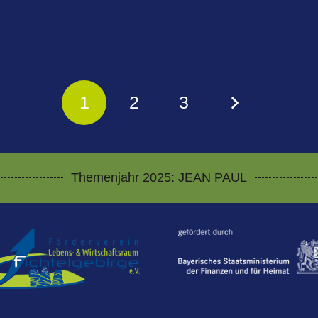
1
2
3
Themenjahr 2025: JEAN PAUL