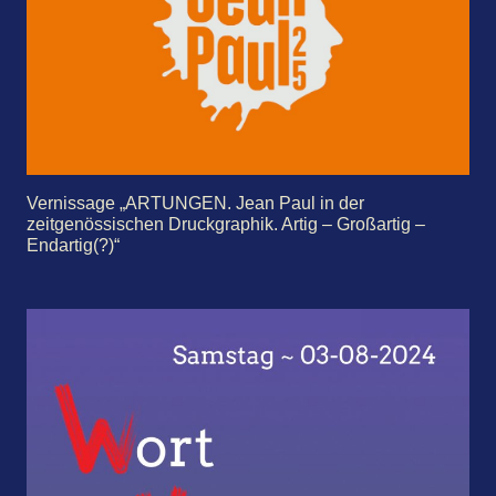
Vernissage „ARTUNGEN. Jean Paul in der
zeitgenössischen Druckgraphik. Artig – Großartig –
Endartig(?)“